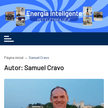
Ir
para
Energia Inteligente
o
PET ELÉTRICA UFJF
conteúdo
Página inicial
Samuel Cravo
Autor:
Samuel Cravo