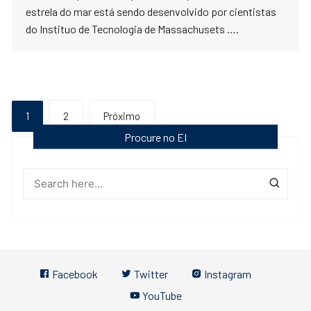
estrela do mar está sendo desenvolvido por cientistas
do Instituo de Tecnologia de Massachusets ….
Paginação
1
2
Próximo
de
Procure no EI
posts
Facebook
Twitter
Instagram
YouTube