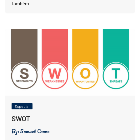
também ….
Especial
SWOT
By:
Samuel Cravo