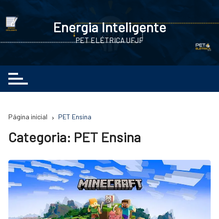
Ir
para
Energia Inteligente
o
PET ELÉTRICA UFJF
conteúdo
Página inicial
PET Ensina
Categoria:
PET Ensina