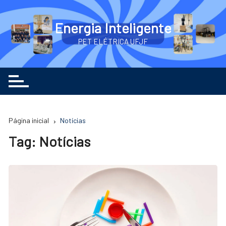
Ir
para
Energia Inteligente
o
PET ELÉTRICA UFJF
conteúdo
Página inicial
Notícias
Tag:
Notícias