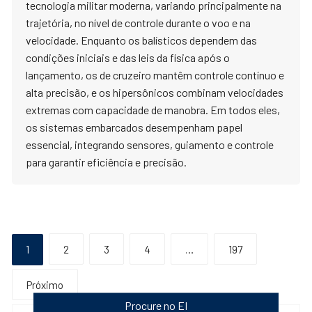
tecnologia militar moderna, variando principalmente na
trajetória, no nível de controle durante o voo e na
velocidade. Enquanto os balísticos dependem das
condições iniciais e das leis da física após o
lançamento, os de cruzeiro mantêm controle contínuo e
alta precisão, e os hipersônicos combinam velocidades
extremas com capacidade de manobra. Em todos eles,
os sistemas embarcados desempenham papel
essencial, integrando sensores, guiamento e controle
para garantir eficiência e precisão.
Paginação
1
2
3
4
…
197
de
Próximo
posts
Procure no EI