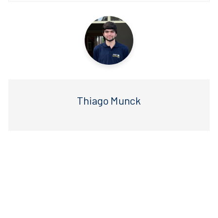
o
p
k
Thiago Munck