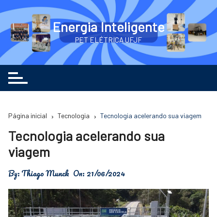
Ir
para
Energia Inteligente
o
PET ELÉTRICA UFJF
conteúdo
Página inicial
Tecnologia
Tecnologia acelerando sua viagem
Tecnologia acelerando sua
viagem
By:
Thiago Munck
On:
21/06/2024