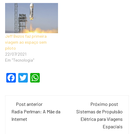
Jeff Bezos faz primeira
viagem ao espaço sem
piloto
22/07/2021
Em "Tecnologia"
F
T
W
a
wi
h
c
tt
at
Navegação
e
er
s
Post anterior
Próximo post
de
Radia Perlman: A Mãe da
Sistemas de Propulsão
b
A
Internet
Elétrica para Viagens
o
p
post
Espaciais