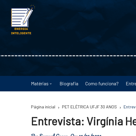
Ir
para
o
conteúdo
Matérias
Biografia
Como funciona?
Entr
Astronomia
Página inicial
PET ELÉTRICA UFJF 30 ANOS
Entrev
Educação
Entrevista: Virgínia H
Energia
By:
Samuel Cravo
On:
15/05/2021