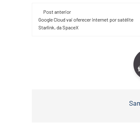
c
tt
at
Navegação
e
er
s
Post anterior
de
Google Cloud vai oferecer internet por satélite
b
A
Starlink, da SpaceX
o
p
post
o
p
k
Sam