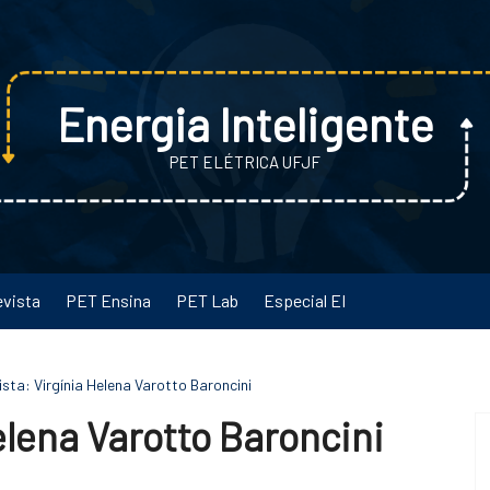
Energia Inteligente
PET ELÉTRICA UFJF
evista
PET Ensina
PET Lab
Especial EI
ista: Virgínia Helena Varotto Baroncini
elena Varotto Baroncini