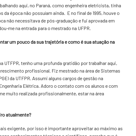
alhando aqui, no Paraná, como engenheira eletricista, tinha
 da época não possuíam ainda. E no final de 1995, houve o
oca não necessitava de pós-graduação e fui aprovada em
ajudou-me na entrada para o mestrado na UFPR.
ntar um pouco da sua trajetória e como é sua atuação na
na UTFPR, tenho uma profunda gratidão por trabalhar aqui,
crescimento profissional. Fiz mestrado na área de Sistemas
PGEI da UTFPR. Assumi alguns cargos de gestão na
 Engenharia Elétrica. Adoro o contato com os alunos e com
e muito realizada profissionalmente, estar na área
iro atualmente?
ais exigente, por isso é importante aproveitar ao máximo as
 bons conhecimentos técnicos e científicos, percebo que é