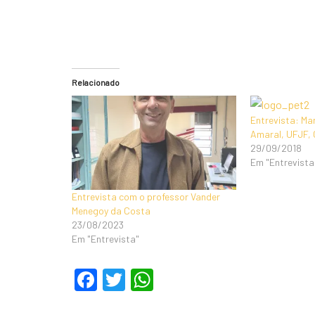
Relacionado
Entrevista: Ma
Amaral, UFJF,
29/09/2018
Em "Entrevista
Entrevista com o professor Vander
Menegoy da Costa
23/08/2023
Em "Entrevista"
F
T
W
a
wi
h