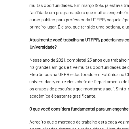
muitas oportunidades. Em março 1995, já estava trab
facilidade em programação o que muitos engenheiros
curso público para professor da UTFPR, naquela ép
primeiro lugar. É claro, que ter sido uma petiana, 
Atualmente você trabalha na UTFPR, poderia nos co
Universidade?
Nesse ano de 2021, completei 25 anos que trabalho 
fiz grandes amigos e tive muitas oportunidades de 
Eletrônicos na UFPR e doutorado em Fotônica no C
universidade, entre eles, chefe de Departamento de
os grupos de pesquisas que montamos aqui. Sinto-m
acadêmica é bastante gratificante.
O que você considera fundamental para um engenhe
Acredito que o mercado de trabalho está cada vez m
oportunidades dentro da sua faculdade. Além de ter