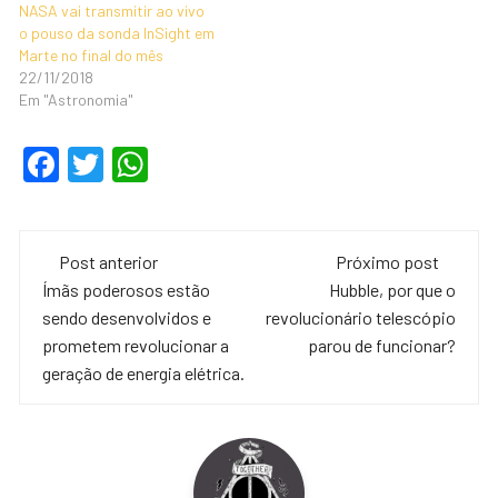
NASA vai transmitir ao vivo
o pouso da sonda InSight em
Marte no final do mês
22/11/2018
Em "Astronomia"
F
T
W
a
wi
h
c
tt
at
Navegação
e
er
s
Post anterior
Próximo post
de
Ímãs poderosos estão
Hubble, por que o
b
A
sendo desenvolvidos e
revolucionário telescópio
o
p
post
prometem revolucionar a
parou de funcionar?
o
p
geração de energia elétrica.
k