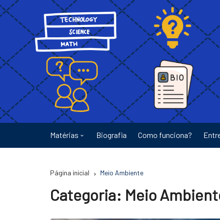
Ir
para
o
conteúdo
Matérias
Biografia
Como funciona?
Entr
Astronomia
Página inicial
Meio Ambiente
Educação
Categoria:
Meio Ambient
Energia