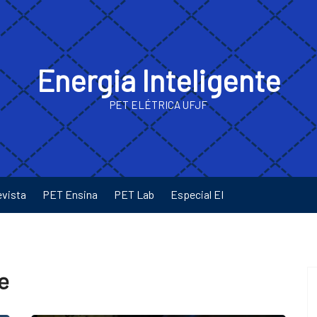
Energia Inteligente
PET ELÉTRICA UFJF
evista
PET Ensina
PET Lab
Especial EI
e