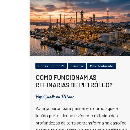
Física
Meio Ambiente
Saúde
Tecnologia
Como funciona?
Energia
Meio Ambiente
COMO FUNCIONAM AS
REFINARIAS DE PETRÓLEO?
By:
Gustavo Miana
Você já parou para pensar em como aquele
líquido preto, denso e viscoso extraído das
profundezas da terra se transforma na gasolina
que move o seu carro, no gás da sua cozinha ou