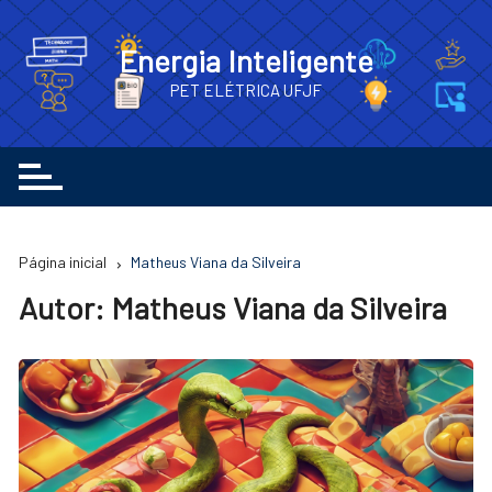
Ir
para
Energia Inteligente
o
PET ELÉTRICA UFJF
conteúdo
Página inicial
Matheus Viana da Silveira
Autor:
Matheus Viana da Silveira