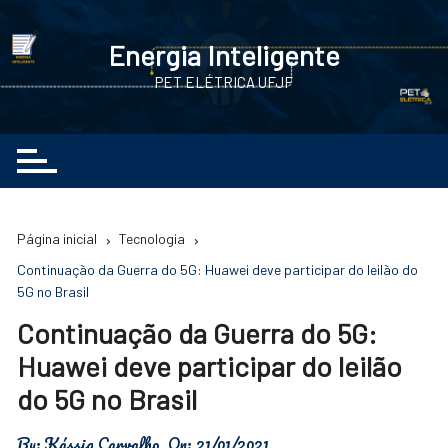
Ir
para
Energia Inteligente
o
PET ELÉTRICA UFJF
conteúdo
Página inicial
Tecnologia
Continuação da Guerra do 5G: Huawei deve participar do leilão do
5G no Brasil
Continuação da Guerra do 5G:
Huawei deve participar do leilão
do 5G no Brasil
By:
Kássia Carvalho
On:
21/01/2021