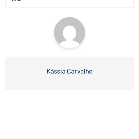
post
o
p
k
Kássia Carvalho