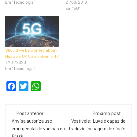
Em "Tecnologia"
21/08/2019
Em "5G"
Should we be worried about
Huawei’s UK 5G involvement?
17/01/2020
Em "Tecnologia"
F
T
W
a
wi
h
c
tt
at
Navegação
e
er
s
Post anterior
Próximo post
de
Anvisa autoriza uso
Vestíveis: Luva é capaz de
b
A
emergencial de vacinas no
traduzir linguagem de sinais
o
p
Brasil