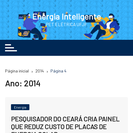
Ir
para
Energia Inteligente
o
PET ELÉTRICA UFJF
conteúdo
Página inicial
2014
Página 4
Ano:
2014
Energia
PESQUISADOR DO CEARÁ CRIA PAINEL
QUE REDUZ CUSTO DE PLACAS DE