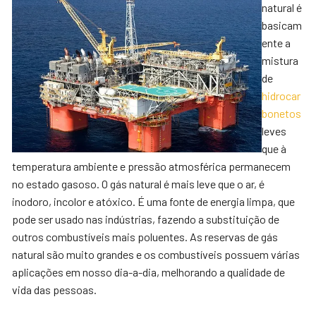
natural é
basicam
ente a
mistura
de
hidrocar
bonetos
leves
que à
temperatura ambiente e pressão atmosférica permanecem
no estado gasoso. O gás natural é mais leve que o ar, é
inodoro, incolor e atóxico. É uma fonte de energia limpa, que
pode ser usado nas indústrias, fazendo a substituição de
outros combustíveis mais poluentes. As reservas de gás
natural são muito grandes e os combustíveis possuem várias
aplicações em nosso dia-a-dia, melhorando a qualidade de
vida das pessoas.