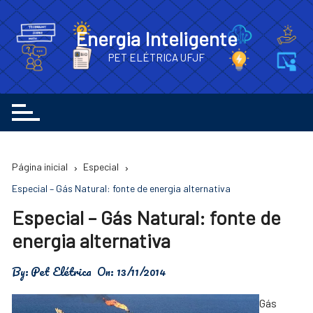
Ir
para
Energia Inteligente
o
PET ELÉTRICA UFJF
conteúdo
Página inicial
Especial
Especial – Gás Natural: fonte de energia alternativa
Especial – Gás Natural: fonte de
energia alternativa
By:
Pet Elétrica
On:
13/11/2014
Gás