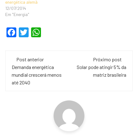
energética alemã
12/07/2014
Em "Energia"
F
T
W
a
wi
h
c
tt
at
Navegação
e
er
s
Post anterior
Próximo post
de
Demanda energética
Solar pode atingir 5% da
b
A
mundial crescerá menos
matriz brasileira
o
p
post
até 2040
o
p
k