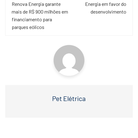
de
Renova Energia garante
Energia em favor do
b
A
mais de R$ 900 milhões em
desenvolvimento
o
p
post
financiamento para
o
p
parques eólicos
k
Pet Elétrica