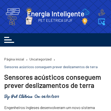
Ir
para
Energia Inteligente
o
PET ELÉTRICA UFJF
conteúdo
Página inicial
Uncategorized
Sensores acústicos conseguem prever deslizamentos de terra
Sensores acústicos conseguem
prever deslizamentos de terra
By:
Pet Elétrica
On:
06/01/2011
Engenheiros ingleses desenvolveram um novo sistema