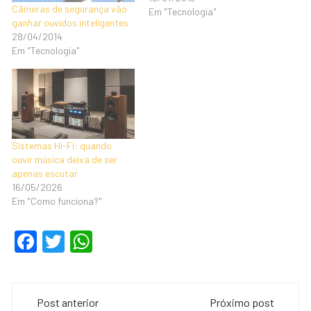
Câmeras de segurança vão
Em "Tecnologia"
ganhar ouvidos inteligentes
28/04/2014
Em "Tecnologia"
Sistemas Hi-Fi: quando
ouvir música deixa de ser
apenas escutar
16/05/2026
Em "Como funciona?"
F
T
W
a
wi
h
c
tt
at
Navegação
e
er
s
Post anterior
Próximo post