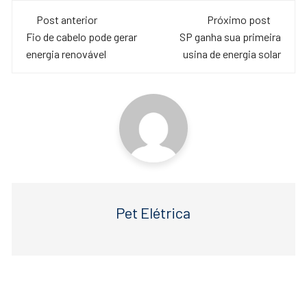
c
tt
at
Navegação
e
er
s
Post anterior
Próximo post
de
Fio de cabelo pode gerar
SP ganha sua primeira
b
A
energia renovável
usina de energia solar
o
p
post
o
p
k
Pet Elétrica