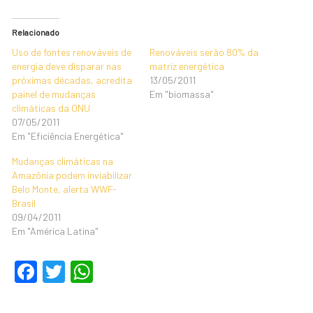
Relacionado
Uso de fontes renováveis de
Renováveis serão 80% da
energia deve disparar nas
matriz energética
próximas décadas, acredita
13/05/2011
painel de mudanças
Em "biomassa"
climáticas da ONU
07/05/2011
Em "Eficiência Energética"
Mudanças climáticas na
Amazônia podem inviabilizar
Belo Monte, alerta WWF-
Brasil
09/04/2011
Em "América Latina"
F
T
W
a
wi
h