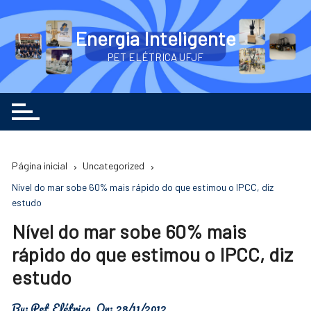
Ir
para
Energia Inteligente
o
PET ELÉTRICA UFJF
conteúdo
Página inicial
Uncategorized
Nível do mar sobe 60% mais rápido do que estimou o IPCC, diz
estudo
Nível do mar sobe 60% mais
rápido do que estimou o IPCC, diz
estudo
By:
Pet Elétrica
On:
28/11/2012