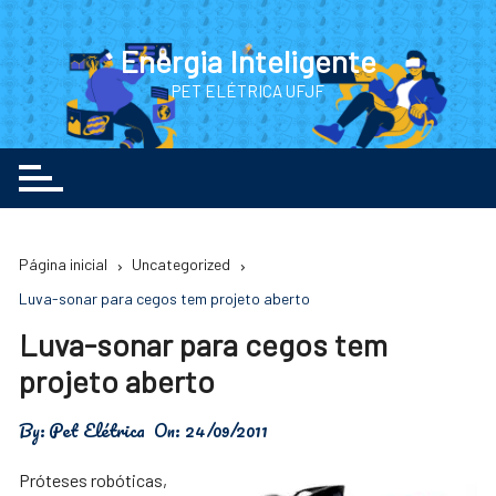
Ir
para
Energia Inteligente
o
PET ELÉTRICA UFJF
conteúdo
Página inicial
Uncategorized
Luva-sonar para cegos tem projeto aberto
Luva-sonar para cegos tem
projeto aberto
By:
Pet Elétrica
On:
24/09/2011
Próteses robóticas,