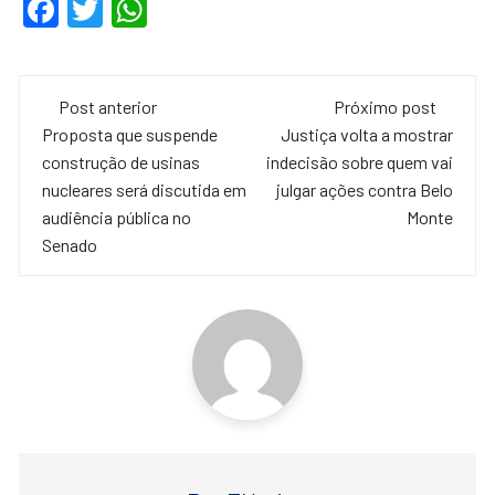
F
T
W
a
wi
h
c
tt
at
Navegação
e
er
s
Post anterior
Próximo post
de
Proposta que suspende
Justiça volta a mostrar
b
A
construção de usinas
indecisão sobre quem vai
o
p
post
nucleares será discutida em
julgar ações contra Belo
o
p
audiência pública no
Monte
Senado
k