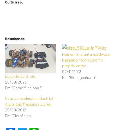
Curtir isso:
Relacionado
Homem implanta hardware
baseado no Arduino no
próprio corpo.
02/11/2013
Luva de Controle
Em "Bioengenharia"
28/09/2023
Em "Como funciona?"
Quarta revolução industrial:
A Era das Máquinas Livres
25/09/2012
Em "Eletrônica"