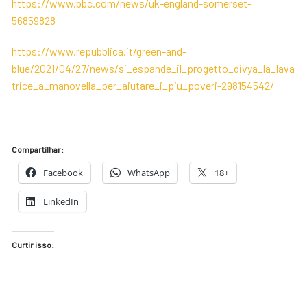
https://www.bbc.com/news/uk-england-somerset-
56859828
https://www.repubblica.it/green-and-
blue/2021/04/27/news/si_espande_il_progetto_divya_la_lava
trice_a_manovella_per_aiutare_i_piu_poveri-298154542/
Compartilhar:
Facebook
WhatsApp
18+
LinkedIn
Curtir isso: