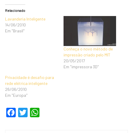
Relacionado
Lavanderia Inteligente
14/06/2010
Em "Brasil"
Conheça o novo método de
impressão criado pelo MIT
20/05/2017
Em "impressora 3D"
Privacidade é desafio para
rede elétrica inteligente
26/06/2010
Em "Europa"
F
T
W
a
wi
h
c
tt
at