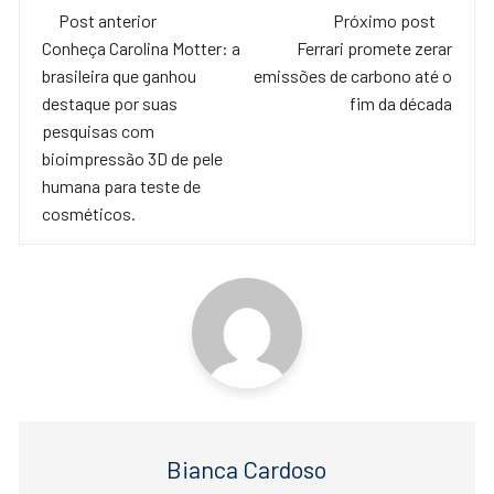
Navegação
e
er
s
Post anterior
Próximo post
de
Conheça Carolina Motter: a
Ferrari promete zerar
b
A
brasileira que ganhou
emissões de carbono até o
o
p
post
destaque por suas
fim da década
o
p
pesquisas com
bioimpressão 3D de pele
k
humana para teste de
cosméticos.
Bianca Cardoso