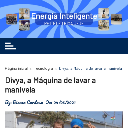
Ir
para
Energia Inteligente
o
PET ELÉTRICA UFJF
conteúdo
Página inicial
Tecnologia
Divya, a Máquina de lavar a manivela
Divya, a Máquina de lavar a
manivela
By:
Bianca Cardoso
On:
04/05/2021