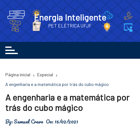
Ir
para
Energia Inteligente
o
PET ELÉTRICA UFJF
conteúdo
Página inicial
Especial
A engenharia e a matemática por trás do cubo mágico
A engenharia e a matemática por
trás do cubo mágico
By:
Samuel Cravo
On:
15/02/2021