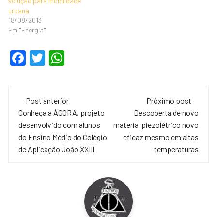
solução para mobilidade
urbana
18/08/2013
Em "Energia"
F
T
W
a
wi
h
c
tt
at
Navegação
e
er
s
Post anterior
Próximo post
de
Conheça a ÁGORA, projeto
Descoberta de novo
b
A
desenvolvido com alunos
material piezolétrico novo
o
p
post
do Ensino Médio do Colégio
eficaz mesmo em altas
o
p
de Aplicação João XXIII
temperaturas
k