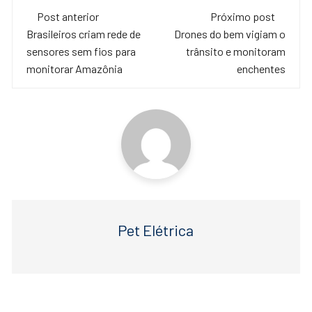
c
tt
at
Navegação
e
er
s
Post anterior
Próximo post
de
Brasileiros criam rede de
Drones do bem vigiam o
b
A
sensores sem fios para
trânsito e monitoram
o
p
post
monitorar Amazônia
enchentes
o
p
k
Pet Elétrica