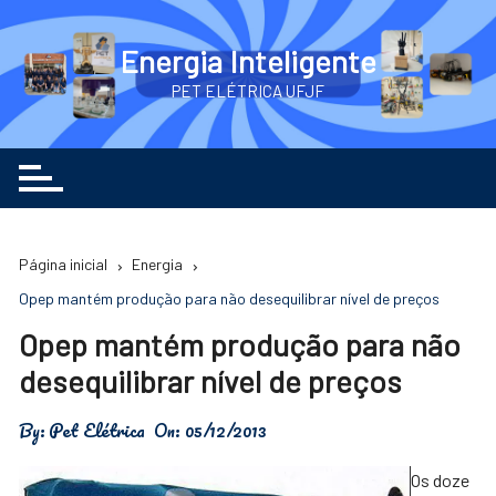
Ir
para
Energia Inteligente
o
PET ELÉTRICA UFJF
conteúdo
Página inicial
Energia
Opep mantém produção para não desequilibrar nível de preços
Opep mantém produção para não
desequilibrar nível de preços
By:
Pet Elétrica
On:
05/12/2013
Os doze