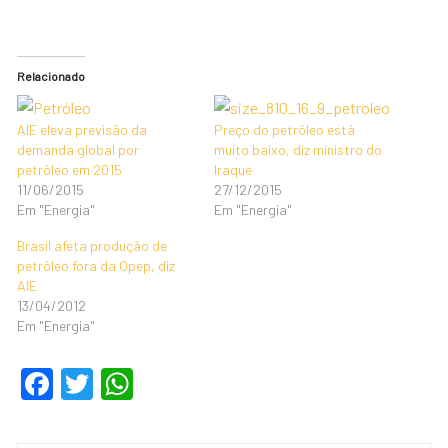
Relacionado
AIE eleva previsão da
Preço do petróleo está
demanda global por
muito baixo, diz ministro do
petróleo em 2015
Iraque
11/06/2015
27/12/2015
Em "Energia"
Em "Energia"
Brasil afeta produção de
petróleo fora da Opep, diz
AIE
13/04/2012
Em "Energia"
F
T
W
a
wi
h