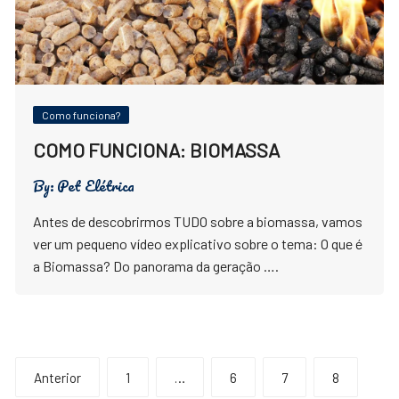
Como funciona?
COMO FUNCIONA: BIOMASSA
By:
Pet Elétrica
Antes de descobrirmos TUDO sobre a biomassa, vamos
ver um pequeno vídeo explicativo sobre o tema: O que é
a Biomassa? Do panorama da geração ….
Paginação
Anterior
1
…
6
7
8