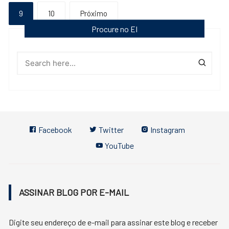
de
9
10
Próximo
posts
Procure no EI
Facebook
Twitter
Instagram
YouTube
ASSINAR BLOG POR E-MAIL
Digite seu endereço de e-mail para assinar este blog e receber