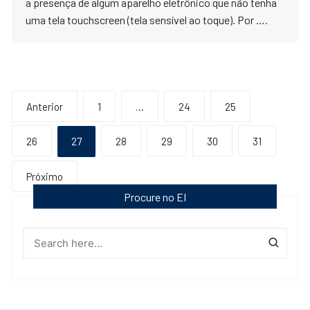
a presença de algum aparelho eletrônico que não tenha
uma tela touchscreen (tela sensível ao toque). Por ….
Paginação
Anterior
1
…
24
25
de
26
27
28
29
30
31
posts
Próximo
Procure no EI