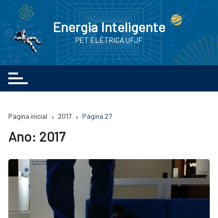
Ir
para
Energia Inteligente
o
PET ELÉTRICA UFJF
conteúdo
Página inicial
2017
Página 27
Ano:
2017