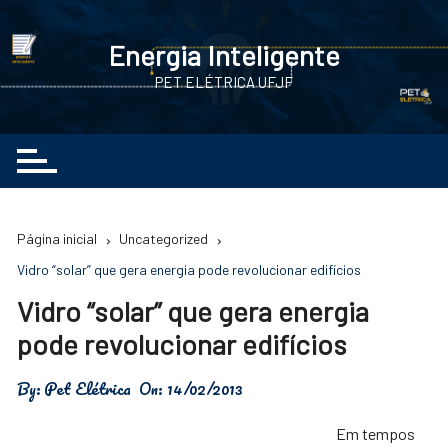
Ir
para
Energia Inteligente
o
PET ELÉTRICA UFJF
conteúdo
Página inicial
Uncategorized
Vidro “solar” que gera energia pode revolucionar edifícios
Vidro “solar” que gera energia
pode revolucionar edifícios
By:
Pet Elétrica
On:
14/02/2013
Em tempos