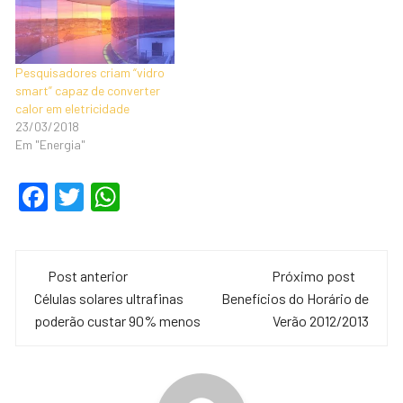
Pesquisadores criam “vidro
smart” capaz de converter
calor em eletricidade
23/03/2018
Em "Energia"
F
T
W
a
wi
h
c
tt
at
Navegação
e
er
s
Post anterior
Próximo post
de
Células solares ultrafinas
Benefícios do Horário de
b
A
poderão custar 90% menos
Verão 2012/2013
o
p
post
o
p
k