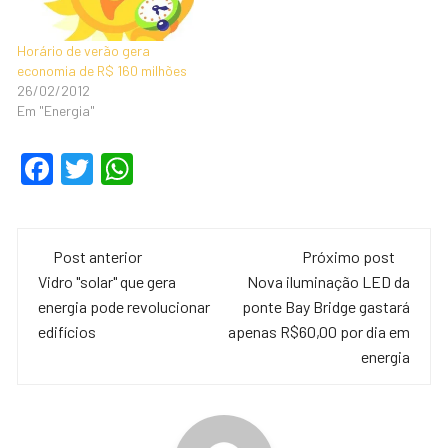
Horário de verão gera
economia de R$ 160 milhões
26/02/2012
Em "Energia"
F
T
W
a
wi
h
c
tt
at
Navegação
e
er
s
Post anterior
Próximo post
de
Vidro "solar" que gera
Nova iluminação LED da
b
A
energia pode revolucionar
ponte Bay Bridge gastará
o
p
post
edifícios
apenas R$60,00 por dia em
o
p
energia
k