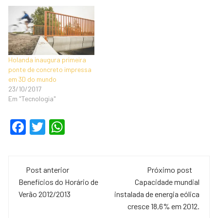
Holanda inaugura primeira
ponte de concreto impressa
em 3D do mundo
23/10/2017
Em "Tecnologia"
F
T
W
a
wi
h
c
tt
at
Navegação
e
er
s
Post anterior
Próximo post
de
Benefícios do Horário de
Capacidade mundial
b
A
Verão 2012/2013
instalada de energia eólica
o
p
post
cresce 18,6% em 2012.