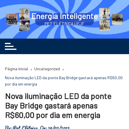
Ir
para
Energia Inteligente
o
PET ELÉTRICA UFJF
conteúdo
Página inicial
Uncategorized
Nova iluminação LED da ponte Bay Bridge gastará apenas R$60,00
por dia em energia
Nova iluminação LED da ponte
Bay Bridge gastará apenas
R$60,00 por dia em energia
By:
Pet Elétrica
On:
16/02/2013