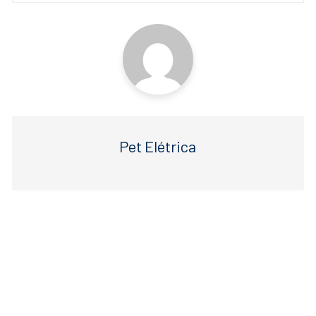
o
p
k
Pet Elétrica