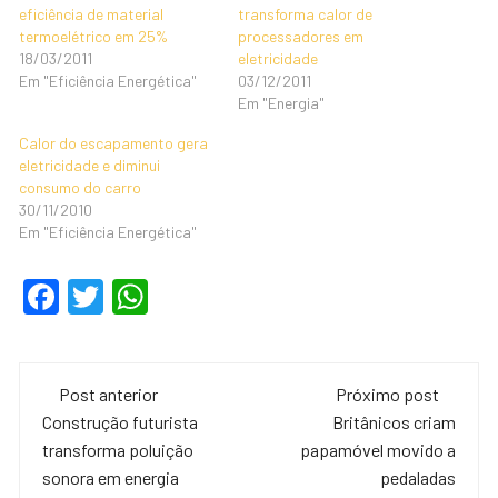
eficiência de material
transforma calor de
termoelétrico em 25%
processadores em
18/03/2011
eletricidade
Em "Eficiência Energética"
03/12/2011
Em "Energia"
Calor do escapamento gera
eletricidade e diminui
consumo do carro
30/11/2010
Em "Eficiência Energética"
F
T
W
a
wi
h
c
tt
at
Navegação
e
er
s
Post anterior
Próximo post
de
Construção futurista
Britânicos criam
b
A
transforma poluição
papamóvel movido a
o
p
post
sonora em energia
pedaladas