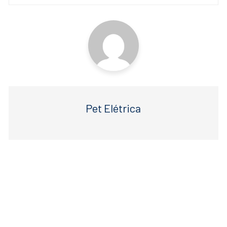
o
p
k
Pet Elétrica