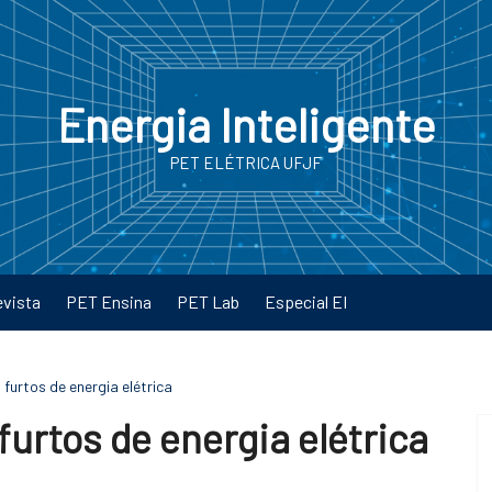
Energia Inteligente
PET ELÉTRICA UFJF
evista
PET Ensina
PET Lab
Especial EI
furtos de energia elétrica
furtos de energia elétrica