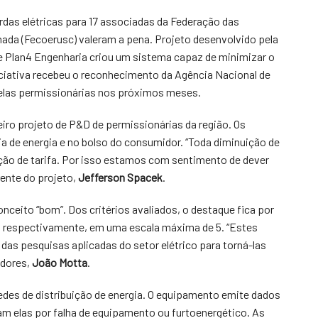
rdas elétricas para 17 associadas da Federação das
nada (Fecoerusc) valeram a pena. Projeto desenvolvido pela
) e Plan4 Engenharia criou um sistema capaz de minimizar o
iciativa recebeu o reconhecimento da Agência Nacional de
pelas permissionárias nos próximos meses.
iro projeto de P&D de permissionárias da região. Os
a de energia e no bolso do consumidor. “Toda diminuição de
dução de tarifa. Por isso estamos com sentimento de dever
ente do projeto,
Jefferson Spacek
.
conceito “bom”. Dos critérios avaliados, o destaque fica por
e 4 respectivamente, em uma escala máxima de 5. “Estes
das pesquisas aplicadas do setor elétrico para torná-las
adores,
João Motta
.
edes de distribuição de energia. O equipamento emite dados
am elas por falha de equipamento ou furtoenergético. As