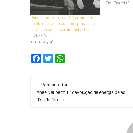
Em "Energia"
Pesquisadores da UFSC criam forma
de obter energia solar em placas de
cerâmica que decoram fachadas
01/09/2017
Em "Energia"
F
T
W
a
wi
h
c
tt
at
Navegação
e
er
s
Post anterior
de
Aneel vai permitir devolução de energia pelas
b
A
distribuidoras
o
p
post
o
p
k