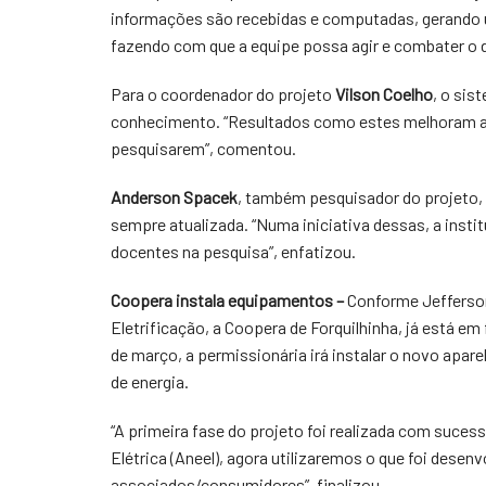
informações são recebidas e computadas, gerando 
fazendo com que a equipe possa agir e combater o 
Para o coordenador do projeto
Vilson Coelho
, o si
conhecimento. “Resultados como estes melhoram a 
pesquisarem”, comentou.
Anderson Spacek
, também pesquisador do projeto, a
sempre atualizada. “Numa iniciativa dessas, a ins
docentes na pesquisa”, enfatizou.
Coopera instala equipamentos –
Conforme Jefferson
Eletrificação, a Coopera de Forquilhinha, já está em
de março, a permissionária irá instalar o novo apare
de energia.
“A primeira fase do projeto foi realizada com suces
Elétrica (Aneel), agora utilizaremos o que foi desenv
associados/consumidores”, finalizou.