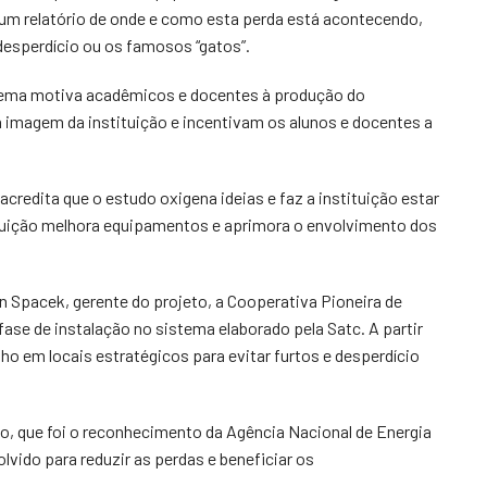
um relatório de onde e como esta perda está acontecendo,
desperdício ou os famosos “gatos”.
stema motiva acadêmicos e docentes à produção do
imagem da instituição e incentivam os alunos e docentes a
credita que o estudo oxigena ideias e faz a instituição estar
tituição melhora equipamentos e aprimora o envolvimento dos
 Spacek, gerente do projeto, a Cooperativa Pioneira de
 fase de instalação no sistema elaborado pela Satc. A partir
lho em locais estratégicos para evitar furtos e desperdício
so, que foi o reconhecimento da Agência Nacional de Energia
olvido para reduzir as perdas e beneficiar os