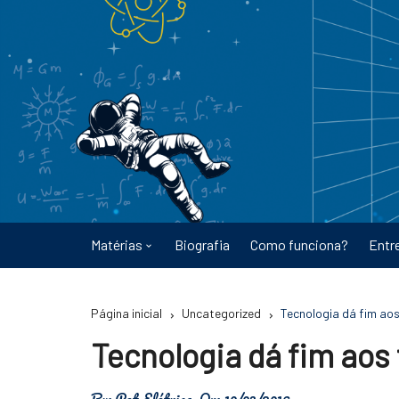
Ir
para
o
conteúdo
Matérias
Biografia
Como funciona?
Entr
Astronomia
Página inicial
Uncategorized
Tecnologia dá fim aos 
Educação
Tecnologia dá fim aos 
Energia
By:
Pet Elétrica
On:
10/03/2016