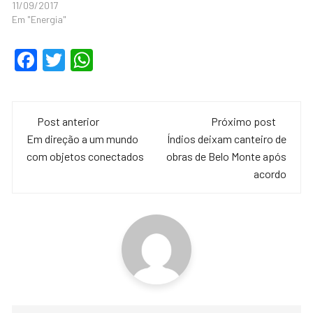
11/09/2017
Em "Energia"
F
T
W
a
wi
h
c
tt
at
Navegação
e
er
s
Post anterior
Próximo post
de
Em direção a um mundo
Índios deixam canteiro de
b
A
com objetos conectados
obras de Belo Monte após
o
p
post
acordo
o
p
k