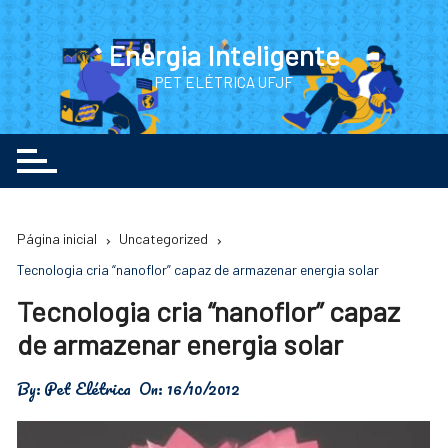
Ir
para
Energia Inteligente
o
PET ELÉTRICA UFJF
conteúdo
Página inicial
Uncategorized
Tecnologia cria “nanoflor” capaz de armazenar energia solar
Tecnologia cria “nanoflor” capaz
de armazenar energia solar
By:
Pet Elétrica
On:
16/10/2012