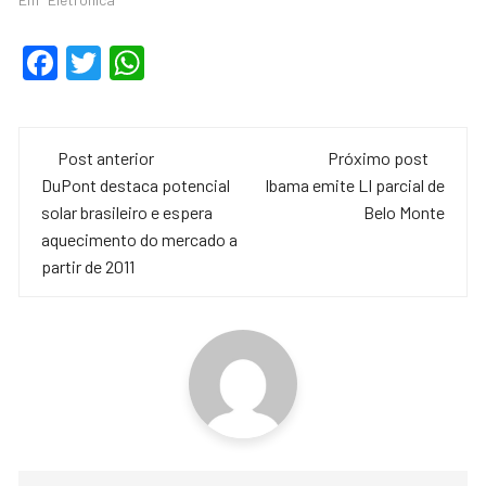
F
T
W
a
wi
h
c
tt
at
Navegação
e
er
s
Post anterior
Próximo post
de
DuPont destaca potencial
Ibama emite LI parcial de
b
A
solar brasileiro e espera
Belo Monte
o
p
post
aquecimento do mercado a
o
p
partir de 2011
k