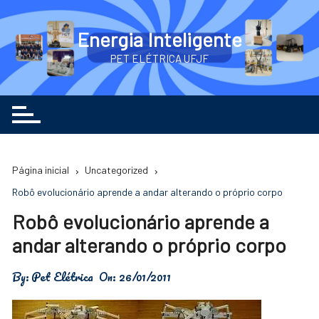
Ir
para
Energia Inteligente
o
PET ELÉTRICA UFJF
conteúdo
Página inicial
Uncategorized
Robô evolucionário aprende a andar alterando o próprio corpo
Robô evolucionário aprende a
andar alterando o próprio corpo
By:
Pet Elétrica
On:
26/01/2011