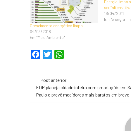
Energia limpa s
ser “alternativ
18/04/2011
Em "energia li
Crescimento energético limpo
04/03/2018
Em "Meio Ambiente"
F
T
W
a
wi
h
c
tt
at
Navegação
e
er
s
Post anterior
de
EDP planeja cidade inteira com smart grids em 
b
A
Paulo e prevê medidores mais baratos em breve
o
p
post
o
p
k