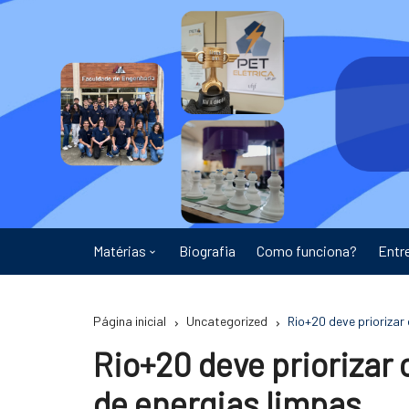
Ir
para
o
conteúdo
Matérias
Biografia
Como funciona?
Entr
Astronomia
Página inicial
Uncategorized
Rio+20 deve priorizar
Educação
Rio+20 deve priorizar
Energia
de energias limpas