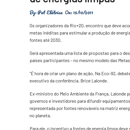
Física
By:
Pet Elétrica
On:
15/10/2011
Meio Ambiente
Os organizadores da Rio+20, encontro que deve aco
Saúde
metas inéditas para estimular a produção de energi
fontes até 2030.
Tecnologia
Será apresentada uma lista de propostas para o de
países participantes – no mesmo modelo das Metas 
“É hora de criar um plano de ação. Na Eco-92, debat
executivo da conferência, Brice Lalonde.
Ex-ministro do Meio Ambiente da França, Lalonde p
governos e investidores para difundir equipamentos 
representada por fontes renováveis na matriz energ
no planeta.
Para ele, o incentivo a fontes de energia limpa deve