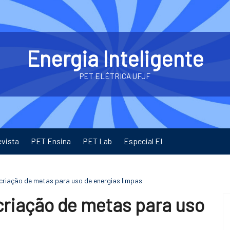
Energia Inteligente
PET ELÉTRICA UFJF
evista
PET Ensina
PET Lab
Especial EI
 criação de metas para uso de energias limpas
 criação de metas para uso