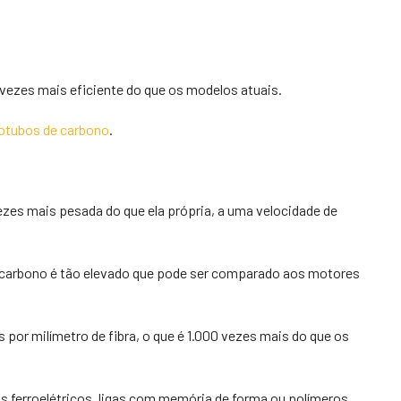
0 vezes mais eficiente do que os modelos atuais.
otubos de carbono
.
vezes mais pesada do que ela própria, a uma velocidade de
e carbono é tão elevado que pode ser comparado aos motores
por milímetro de fibra, o que é 1.000 vezes mais do que os
ais ferroelétricos, ligas com memória de forma ou polímeros