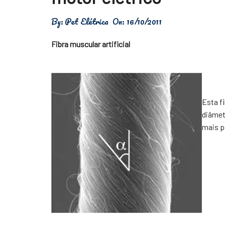
Física
By:
Pet Elétrica
On:
16/10/2011
Meio Ambiente
Fibra muscular artificial
Saúde
Tecnologia
Esta f
diâmet
mais p