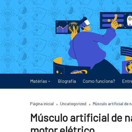
Ir
para
o
conteúdo
Matérias
Biografia
Como funciona?
Entr
Astronomia
Página inicial
Uncategorized
Músculo artificial de
Educação
Músculo artificial de
Energia
motor elétrico