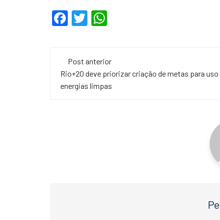
F
T
W
a
wi
h
c
tt
at
Navegação
e
er
s
Post anterior
de
Rio+20 deve priorizar criação de metas para uso
b
A
energias limpas
o
p
post
o
p
k
Pe