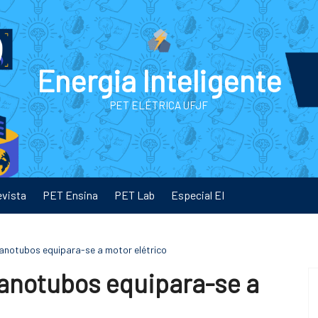
Energia Inteligente
PET ELÉTRICA UFJF
evista
PET Ensina
PET Lab
Especial EI
 nanotubos equipara-se a motor elétrico
 nanotubos equipara-se a