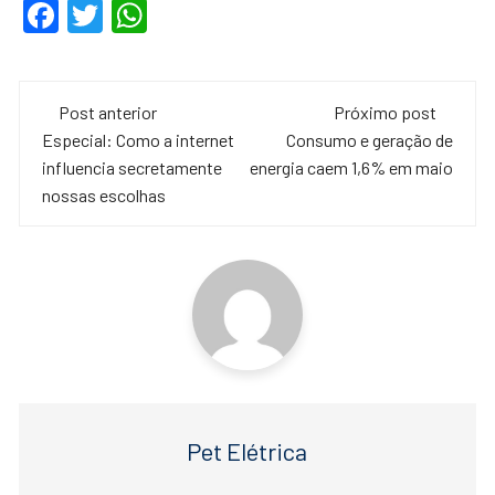
F
T
W
a
wi
h
c
tt
at
Navegação
e
er
s
Post anterior
Próximo post
de
Especial: Como a internet
Consumo e geração de
b
A
influencia secretamente
energia caem 1,6% em maio
o
p
post
nossas escolhas
o
p
k
Pet Elétrica