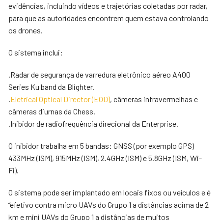
evidências, incluindo vídeos e trajetórias coletadas por radar,
para que as autoridades encontrem quem estava controlando
os drones.
O sistema inclui:
.Radar de segurança de varredura eletrônico aéreo A400
Series Ku band da Blighter.
.
Eletrical Optical Director (EOD)
, câmeras infravermelhas e
câmeras diurnas da Chess.
.Inibidor de radiofrequência direcional da Enterprise.
O inibidor trabalha em 5 bandas: GNSS (por exemplo GPS)
433MHz (ISM), 915MHz (ISM), 2.4GHz (ISM) e 5.8GHz (ISM, Wi-
Fi).
O sistema pode ser implantado em locais fixos ou veículos e é
“efetivo contra micro UAVs do Grupo 1 a distâncias acima de 2
km e mini UAVs do Grupo 1 a distâncias de muitos