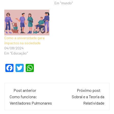
Em "mundo"
Como a universidade gera
impactos na sociedade
04/08/2024
Em "Educação"
F
T
W
a
wi
h
c
tt
at
e
er
s
Post anterior
Próximo post
Como funciona:
Sobral e a Teoria da
b
A
Ventiladores Pulmonares
Relatividade
o
p