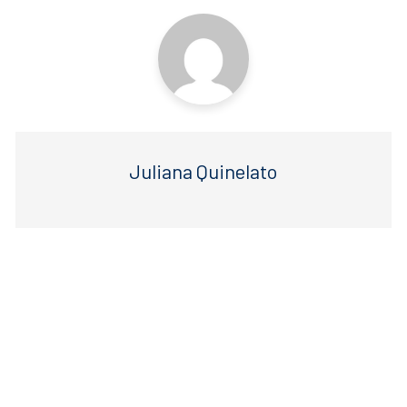
o
p
k
Juliana Quinelato