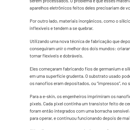
serem processados. O problema é que esses materia
aparelhos eletrônicos feitos deles precisariam de v
Por outro lado, materiais inorgânicos, como o silíc
inflexíveis e tendem a se quebrar.
Utilizando uma nova técnica de fabricação que dep
conseguiram unir o melhor dos dois mundos: criaram
tornar flexíveis e dobráveis.
Eles começaram fabricando fios de germanium e silíc
em uma superfície grudenta. O substrato usado pode
os nanofios eram depositados, ou “impressos”, no 
Para a e-skin, os engenheiros imprimiram os nanofi
pixels. Cada pixel continha um transistor feito de 
foram então integrados com uma borracha sensível 
para operar, e continuou funcionando depois de mais 