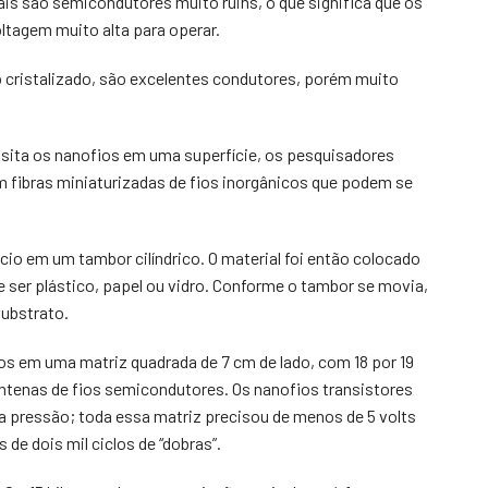
is são semicondutores muito ruins, o que significa que os
oltagem muito alta para operar.
io cristalizado, são excelentes condutores, porém muito
osita os nanofios em uma superfície, os pesquisadores
 fibras miniaturizadas de fios inorgânicos que podem se
io em um tambor cilíndrico. O material foi então colocado
 ser plástico, papel ou vidro. Conforme o tambor se movia,
substrato.
os em uma matriz quadrada de 7 cm de lado, com 18 por 19
centenas de fios semicondutores. Os nanofios transistores
a pressão; toda essa matriz precisou de menos de 5 volts
de dois mil ciclos de “dobras”.