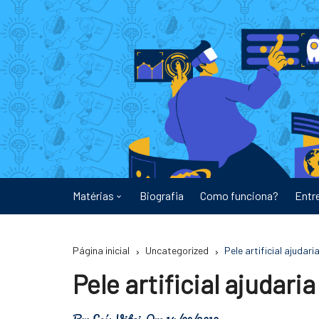
Ir
para
o
conteúdo
Matérias
Biografia
Como funciona?
Entr
Astronomia
Página inicial
Uncategorized
Pele artificial ajudar
Educação
Pele artificial ajudar
Energia
By:
Laís Vitoi
On:
14/09/2010