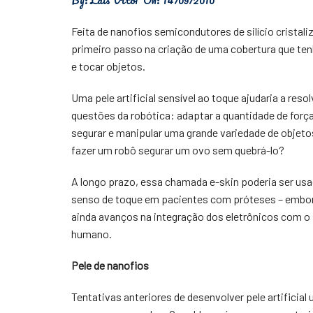
Física
Feita de nanofios semicondutores de silício cristaliza
Meio Ambiente
primeiro passo na criação de uma cobertura que tenh
e tocar objetos.
Saúde
Uma pele artificial sensível ao toque ajudaria a reso
Tecnologia
questões da robótica: adaptar a quantidade de forç
segurar e manipular uma grande variedade de objet
fazer um robô segurar um ovo sem quebrá-lo?
A longo prazo, essa chamada e-skin poderia ser usa
senso de toque em pacientes com próteses – embo
ainda avanços na integração dos eletrônicos com o
humano.
Pele de nanofios
Tentativas anteriores de desenvolver pele artificial