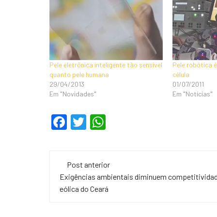
Pele eletrônica inteligente tão sensível
Pele robótica é
quanto pele humana
célula
29/04/2013
01/07/2011
Em "Novidades"
Em "Notícias"
F
T
W
a
wi
h
c
tt
at
Navegação
e
er
s
Post anterior
de
Exigências ambientais diminuem competitivida
b
A
eólica do Ceará
o
p
post
o
p