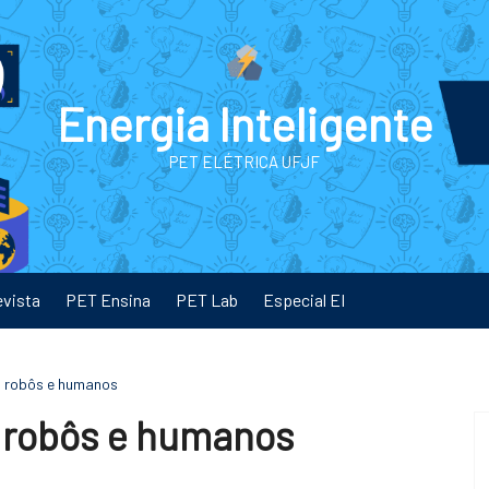
Energia Inteligente
PET ELÉTRICA UFJF
evista
PET Ensina
PET Lab
Especial EI
ia robôs e humanos
ia robôs e humanos