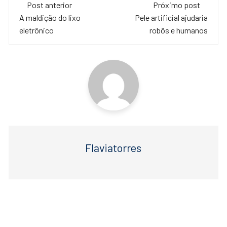
Navegação
e
er
s
Post anterior
Próximo post
de
A maldição do lixo
Pele artificial ajudaria
b
A
eletrônico
robôs e humanos
o
p
post
o
p
k
Flaviatorres