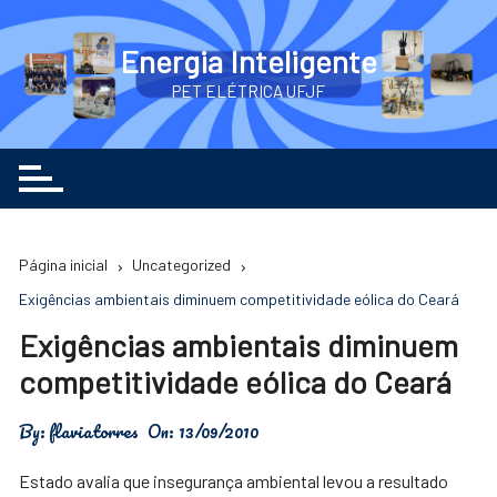
Ir
para
Energia Inteligente
o
PET ELÉTRICA UFJF
conteúdo
Página inicial
Uncategorized
Exigências ambientais diminuem competitividade eólica do Ceará
Exigências ambientais diminuem
competitividade eólica do Ceará
By:
flaviatorres
On:
13/09/2010
Estado avalia que insegurança ambiental levou a resultado