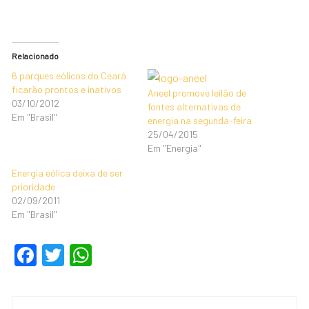
Relacionado
6 parques eólicos do Ceará
ficarão prontos e inativos
Aneel promove leilão de
03/10/2012
fontes alternativas de
Em "Brasil"
energia na segunda-feira
25/04/2015
Em "Energia"
Energia eólica deixa de ser
prioridade
02/09/2011
Em "Brasil"
F
T
W
a
wi
h
c
tt
at