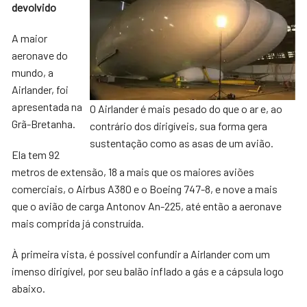
devolvido
A maior
aeronave do
mundo, a
Airlander, foi
apresentada na
O Airlander é mais pesado do que o ar e, ao
Grã-Bretanha.
contrário dos dirigíveis, sua forma gera
sustentação como as asas de um avião.
Ela tem 92
metros de extensão, 18 a mais que os maiores aviões
comerciais, o Airbus A380 e o Boeing 747-8, e nove a mais
que o avião de carga Antonov An-225, até então a aeronave
mais comprida já construída.
À primeira vista, é possível confundir a Airlander com um
imenso dirigível, por seu balão inflado a gás e a cápsula logo
abaixo.