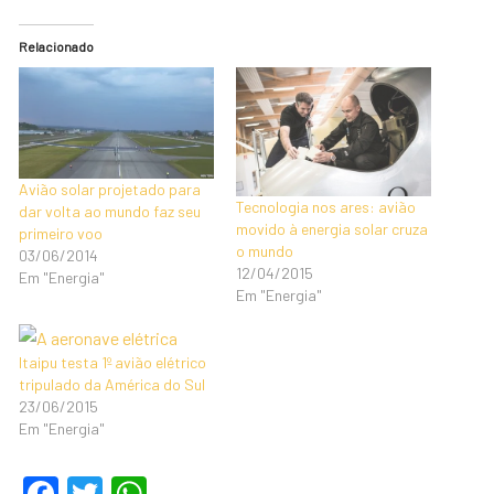
Relacionado
Avião solar projetado para
Tecnologia nos ares: avião
dar volta ao mundo faz seu
movido à energia solar cruza
primeiro voo
o mundo
03/06/2014
12/04/2015
Em "Energia"
Em "Energia"
Itaipu testa 1º avião elétrico
tripulado da América do Sul
23/06/2015
Em "Energia"
F
T
W