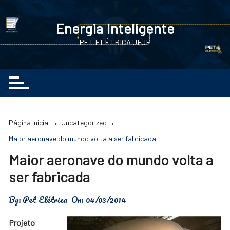
Ir
para
Energia Inteligente
o
PET ELÉTRICA UFJF
conteúdo
Página inicial
Uncategorized
Maior aeronave do mundo volta a ser fabricada
Maior aeronave do mundo volta a
ser fabricada
By:
Pet Elétrica
On:
04/03/2014
Projeto