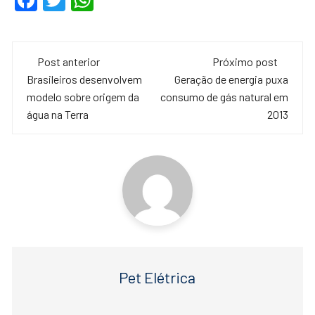
a
wi
h
c
tt
at
Navegação
e
er
s
Post anterior
Próximo post
de
Brasileiros desenvolvem
Geração de energia puxa
b
A
modelo sobre origem da
consumo de gás natural em
o
p
post
água na Terra
2013
o
p
k
Pet Elétrica