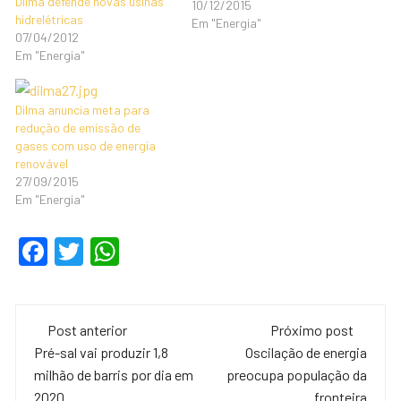
Dilma defende novas usinas
10/12/2015
hidrelétricas
Em "Energia"
07/04/2012
Em "Energia"
Dilma anuncia meta para
redução de emissão de
gases com uso de energia
renovável
27/09/2015
Em "Energia"
F
T
W
a
wi
h
c
tt
at
Navegação
e
er
s
Post anterior
Próximo post
de
Pré-sal vai produzir 1,8
Oscilação de energia
b
A
milhão de barris por dia em
preocupa população da
o
p
2020
fronteira