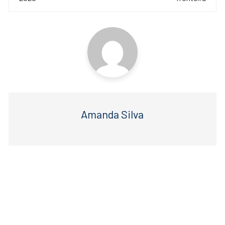
post
o
p
k
Amanda Silva