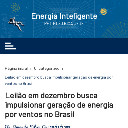
Ir
para
Energia Inteligente
o
PET ELÉTRICA UFJF
conteúdo
Página inicial
Uncategorized
Leilão em dezembro busca impulsionar geração de energia por
ventos no Brasil
Leilão em dezembro busca
impulsionar geração de energia
por ventos no Brasil
By:
Amanda Silva
On:
10/11/2009