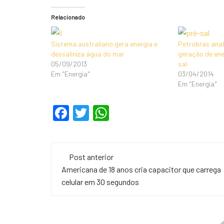
Relacionado
Sistema australiano gera energia e
Petrobras anal
dessaliniza água do mar
geração de ene
05/09/2013
sal
Em "Energia"
03/04/2014
Em "Energia"
F
T
W
a
wi
h
c
tt
at
Navegação
e
er
s
Post anterior
de
Americana de 18 anos cria capacitor que carrega
b
A
celular em 30 segundos
o
p
post
o
p