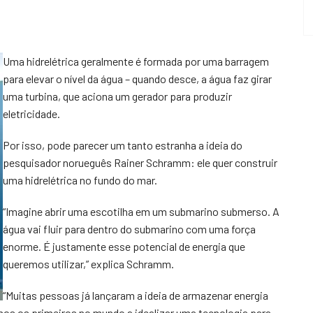
Uma hidrelétrica geralmente é formada por uma barragem
para elevar o nível da água – quando desce, a água faz girar
uma turbina, que aciona um gerador para produzir
eletricidade.
Por isso, pode parecer um tanto estranha a ideia do
pesquisador norueguês Rainer Schramm: ele quer construir
uma hidrelétrica no fundo do mar.
“Imagine abrir uma escotilha em um submarino submerso. A
água vai fluir para dentro do submarino com uma força
enorme. É justamente esse potencial de energia que
queremos utilizar,” explica Schramm.
“Muitas pessoas já lançaram a ideia de armazenar energia
os os primeiros no mundo a idealizar uma tecnologia para