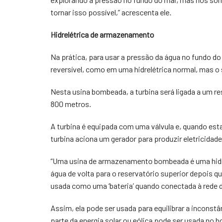
tornar isso possível,” acrescenta ele.
Hidrelétrica de armazenamento
Na prática, para usar a pressão da água no fundo do
reversível, como em uma hidrelétrica normal, mas 
Nesta usina bombeada, a turbina será ligada a um re
800 metros.
A turbina é equipada com uma válvula e, quando esta 
turbina aciona um gerador para produzir eletricidade
“Uma usina de armazenamento bombeada é uma hidre
água de volta para o reservatório superior depois qu
usada como uma ‘bateria’ quando conectada à rede d
Assim, ela pode ser usada para equilibrar a inconst
parte da energia solar ou eólica pode ser usada no 