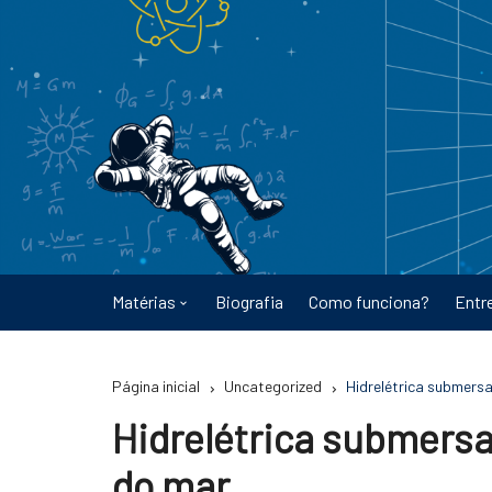
Ir
para
o
conteúdo
Matérias
Biografia
Como funciona?
Entr
Astronomia
Página inicial
Uncategorized
Hidrelétrica submers
Educação
Hidrelétrica submersa
Energia
do mar