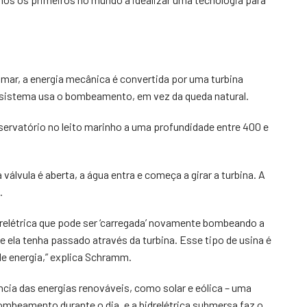
 mar, a energia mecânica é convertida por uma turbina
o sistema usa o bombeamento, em vez da queda natural.
servatório no leito marinho a uma profundidade entre 400 e
válvula é aberta, a água entra e começa a girar a turbina. A
.
létrica que pode ser ‘carregada’ novamente bombeando a
e ela tenha passado através da turbina. Esse tipo de usina é
e energia,” explica Schramm.
ância das energias renováveis, como solar e eólica – uma
bombeamento durante o dia, e a hidrelétrica submersa faz o