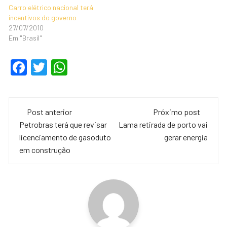
Carro elétrico nacional terá
incentivos do governo
27/07/2010
Em "Brasil"
F
T
W
a
wi
h
c
tt
at
Navegação
e
er
s
Post anterior
Próximo post
de
Petrobras terá que revisar
Lama retirada de porto vai
b
A
licenciamento de gasoduto
gerar energia
o
p
post
em construção
o
p
k