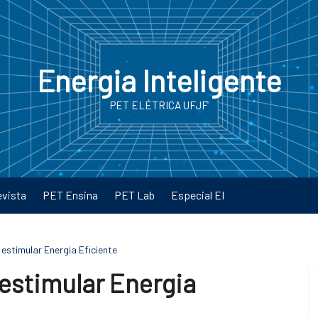
Energia Inteligente
PET ELÉTRICA UFJF
evista
PET Ensina
PET Lab
Especial EI
 estimular Energia Eficiente
 estimular Energia