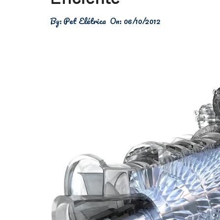
Física
By:
Pet Elétrica
On:
06/10/2012
Meio Ambiente
Saúde
Tecnologia