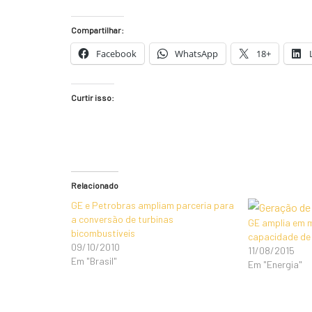
Compartilhar:
Facebook
WhatsApp
18+
Curtir isso:
Relacionado
GE e Petrobras ampliam parceria para
a conversão de turbinas
GE amplia em 
bicombustíveis
capacidade de 
09/10/2010
11/08/2015
Em "Brasil"
Em "Energia"