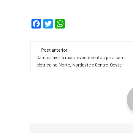
F
T
W
a
wi
h
c
tt
at
Navegação
e
er
s
Post anterior
de
Câmara avalia mais investimentos para setor
b
A
elétrico no Norte, Nordeste e Centro-Oeste
o
p
post
o
p
k