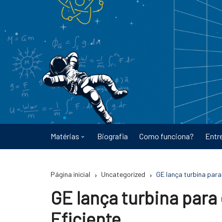
Ir
para
o
conteúdo
Matérias
Biografia
Como funciona?
Entr
Astronomia
Página inicial
Uncategorized
GE lança turbina para
Educação
GE lança turbina para
Energia
Eficiente