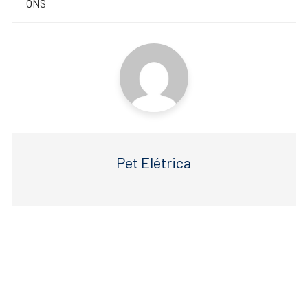
o
p
ONS
k
Pet Elétrica