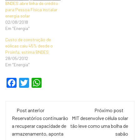
BNDES abre linha de crédito
para Pessoa Física instalar
energia solar
02/08/2018
Em "Energia"
Custo de construção de
eólicas caiu 45% desde o
Proinfa, estima BNDES
28/05/2012
Em "Energia"
F
T
W
a
wi
h
c
tt
at
Navegação
e
er
s
Post anterior
Próximo post
de
Reservatórios continuarão
MIT desenvolve célula solar
b
A
a recuperar capacidade de
tão leve como uma bolha de
o
p
post
armazenamento, aponta
sabão