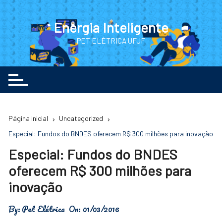
Ir
para
Energia Inteligente
o
PET ELÉTRICA UFJF
conteúdo
Página inicial
Uncategorized
Especial: Fundos do BNDES oferecem R$ 300 milhões para inovação
Especial: Fundos do BNDES
oferecem R$ 300 milhões para
inovação
By:
Pet Elétrica
On:
01/03/2016