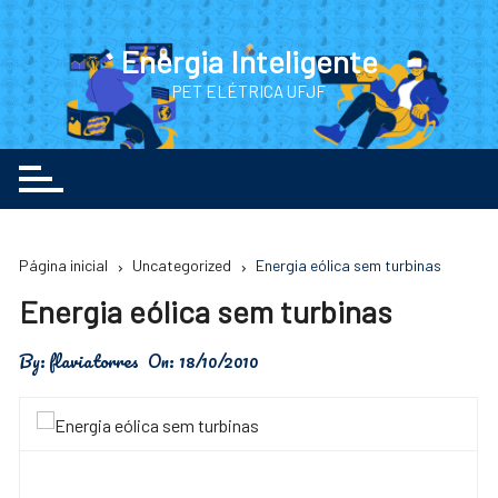
Ir
para
Energia Inteligente
o
PET ELÉTRICA UFJF
conteúdo
Página inicial
Uncategorized
Energia eólica sem turbinas
Energia eólica sem turbinas
By:
flaviatorres
On:
18/10/2010
Além de produzir a mesma quantidade de eletricidade das tradicionais turbinas, as