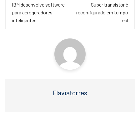
de
IBM desenvolve software
Super transístor é
b
A
para aerogeradores
reconfigurado em tempo
o
p
post
inteligentes
real
o
p
k
Flaviatorres