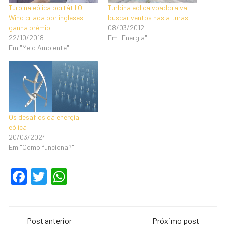
Turbina eólica portátil O-
Turbina eólica voadora vai
Wind criada por ingleses
buscar ventos nas alturas
ganha prémio
08/03/2012
22/10/2018
Em "Energia"
Em "Meio Ambiente"
Os desafios da energia
eólica
20/03/2024
Em "Como funciona?"
F
T
W
a
wi
h
c
tt
at
Navegação
e
er
s
Post anterior
Próximo post