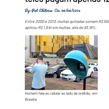
Física
By:
Pet Elétrica
On:
06/06/2014
Meio Ambiente
Entre 2000 e 2013, multas quitadas somam R$ 550,
Saúde
aplicou R$ 1,9 bi em multas, alta de 93,18%.
Tecnologia
Homem fala ao celular ao lado de orelhão, em
Brasília