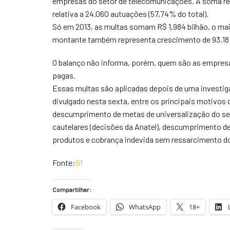
empresas do setor de telecomunicações. A soma rece
relativa a 24.060 autuações (57,74% do total).
Só em 2013, as multas somam R$ 1,984 bilhão, o ma
montante também representa crescimento de 93,18% s
O balanço não informa, porém, quem são as empres
pagas.
Essas multas são aplicadas depois de uma investiga
divulgado nesta sexta, entre os principais motivo
descumprimento de metas de universalização do ser
cautelares (decisões da Anatel), descumprimento de
produtos e cobrança indevida sem ressarcimento do
Fonte:
G1
Compartilhar:
Facebook
WhatsApp
18+