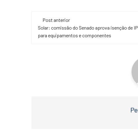
a
wi
h
c
tt
at
Navegação
e
er
s
Post anterior
de
Solar: comissão do Senado aprova isenção de IP
b
A
para equipamentos e componentes
o
p
post
o
p
k
Pe