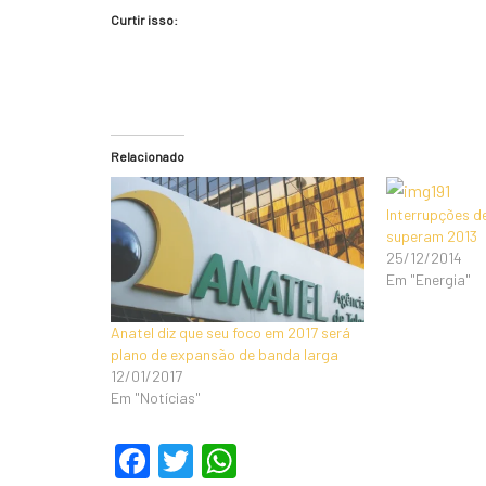
Curtir isso:
Relacionado
Interrupções d
superam 2013
25/12/2014
Em "Energia"
Anatel diz que seu foco em 2017 será
plano de expansão de banda larga
12/01/2017
Em "Notícias"
F
T
W