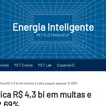
Energia Inteligente
PET ELÉTRICA UFJF
evista
PET Ensina
PET Lab
Especial EI
lica R$ 4,3 bi em multas e teles pagam apenas 12,69%
ica R$ 4,3 bi em multas e
2,69%