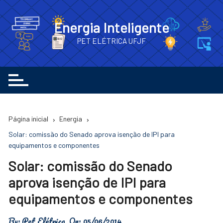
Ir
para
Energia Inteligente
o
PET ELÉTRICA UFJF
conteúdo
Página inicial
Energia
Solar: comissão do Senado aprova isenção de IPI para
equipamentos e componentes
Solar: comissão do Senado
aprova isenção de IPI para
equipamentos e componentes
By:
Pet Elétrica
On:
05/06/2014