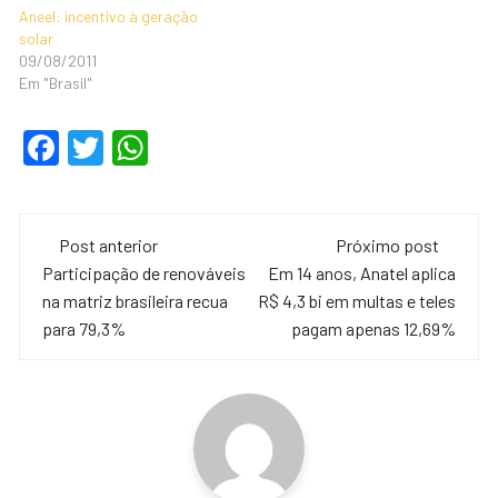
Aneel: incentivo à geração
solar
09/08/2011
Em "Brasil"
F
T
W
a
wi
h
c
tt
at
Navegação
e
er
s
Post anterior
Próximo post
de
Participação de renováveis
Em 14 anos, Anatel aplica
b
A
na matriz brasileira recua
R$ 4,3 bi em multas e teles
o
p
post
para 79,3%
pagam apenas 12,69%
o
p
k