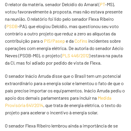
O relator da matéria, senador Delcídio do Amaral (
PT
-MS),
votou favoravelmente à proposta, mas não estava presente
na reunião. O relatório foi lido pelo senador Flexa Ribeiro
(
PSDB
-PA), que elogiou Delcídio, mas questionou seu voto
contrário a outro projeto que reduz a zero as alíquotas da
contribuição para o
PIS/Pasep
e da
Cofins
incidentes sobre
operações com energia elétrica. De autoria do senador Aécio
Neves (PSDB-MG), o projeto (
PLS 446/2012
) estava na pauta
da CI, mas foi adiado por pedido de vista de Flexa.
O senador Inácio Arruda disse que o Brasil tem um potencial
extraordinário para a energia solar e lamentou o fato de que o
país precise importar os equipamentos. Inácio Arruda pediu o
apoio dos demais parlamentares para incluir na
Medida
Provisória 641/2014
, que trata de energia elétrica, o texto do
projeto para acelerar o incentivo à energia solar.
O senador Flexa Ribeiro lembrou ainda a importância de se