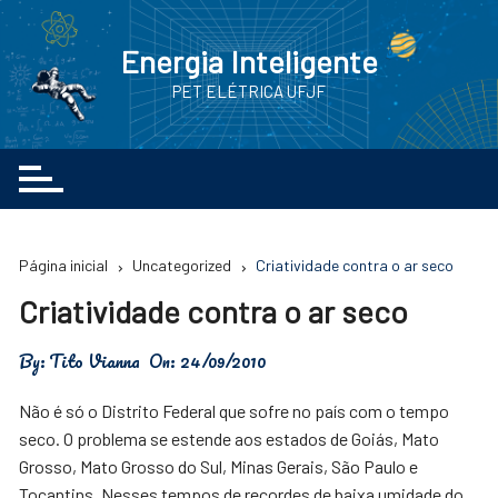
Ir
para
Energia Inteligente
o
PET ELÉTRICA UFJF
conteúdo
Página inicial
Uncategorized
Criatividade contra o ar seco
Criatividade contra o ar seco
By:
Tito Vianna
On:
24/09/2010
Não é só o Distrito Federal que sofre no país com o tempo
seco. O problema se estende aos estados de Goiás, Mato
Grosso, Mato Grosso do Sul, Minas Gerais, São Paulo e
Tocantins. Nesses tempos de recordes de baixa umidade do