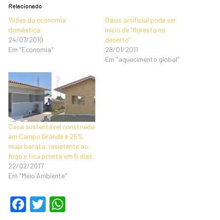
Relacionado
Vilões da economia
Oásis artificial pode ser
doméstica
início de “floresta no
24/07/2010
deserto”
Em "Economia"
28/01/2011
Em "aquecimento global"
Casa sustentável construída
em Campo Grande é 25%
mais barata, resistente ao
fogo e fica pronta em 6 dias
22/02/2017
Em "Meio Ambiente"
F
T
W