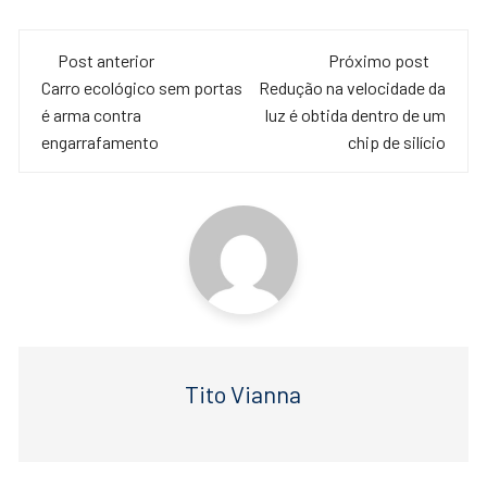
a
wi
h
c
tt
at
Navegação
e
er
s
Post anterior
Próximo post
de
Carro ecológico sem portas
Redução na velocidade da
b
A
é arma contra
luz é obtida dentro de um
o
p
post
engarrafamento
chip de silício
o
p
k
Tito Vianna