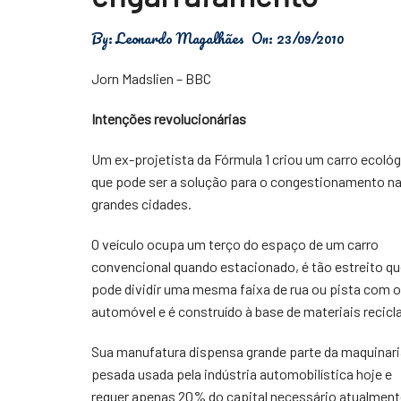
Física
By:
Leonardo Magalhães
On:
23/09/2010
Meio Ambiente
Jorn Madslien – BBC
Saúde
Intenções revolucionárias
Tecnologia
Um ex-projetista da Fórmula 1 criou um carro ecoló
que pode ser a solução para o congestionamento n
grandes cidades.
O veículo ocupa um terço do espaço de um carro
convencional quando estacionado, é tão estreito q
pode dividir uma mesma faixa de rua ou pista com 
automóvel e é construído à base de materiais recicl
Sua manufatura dispensa grande parte da maquinari
pesada usada pela indústria automobilística hoje e
requer apenas 20% do capital necessário atualment