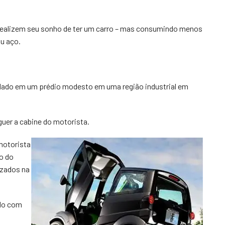
realizem seu sonho de ter um carro – mas consumindo menos
ou aço.
ardado em um prédio modesto em uma região industrial em
rguer a cabine do motorista.
motorista
io do
izados na
ído com