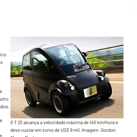
gico
as
ue
outro
ados.
a
O T 25 alcança a velocidade máxima de 145 km/hora e
deve custar em torno de US$ 9 mil. Imagem: Gordon
e.