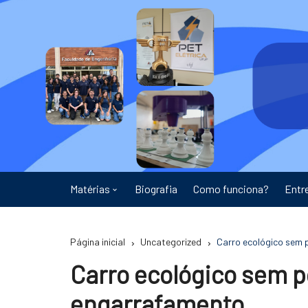
Ir
para
o
conteúdo
Matérias
Biografia
Como funciona?
Entr
Astronomia
Página inicial
Uncategorized
Carro ecológico sem 
Educação
Carro ecológico sem p
Energia
engarrafamento