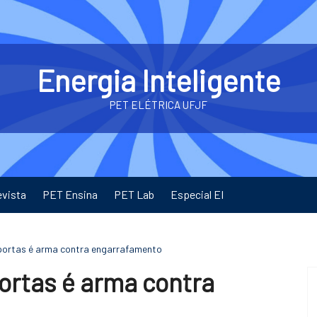
Energia Inteligente
PET ELÉTRICA UFJF
evista
PET Ensina
PET Lab
Especial EI
portas é arma contra engarrafamento
ortas é arma contra