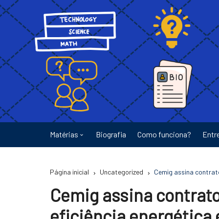
Ir
para
o
conteúdo
Matérias
Biografia
Como funciona?
Entr
Astronomia
Página inicial
Uncategorized
Cemig assina contrato
Educação
Cemig assina contrato
Energia
eficiência energética