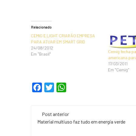
Relacionado
CEMIG E LIGHT CRIARÃO EMPRESA
PARA ATUAR EM SMART GRID
24/08/2012
Cemig fecha pa
Em "Brasil"
americana para
17/03/2011
Em "Cemig"
F
T
W
a
wi
h
c
tt
at
Navegação
e
er
s
Post anterior
de
Material multiuso faz tudo em energia verde
b
A