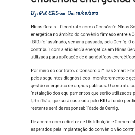
Física
By:
Pet Elétrica
On:
18/06/2013
Meio Ambiente
Minas Gerais – O contrato com o Consórcio Minas Sma
Saúde
energética no âmbito do convênio firmado entre a
(BID) foi assinado, semana passada, pela Cemig. O 
Tecnologia
contribuir com a eficiência energética em Minas Ge
utilizada para aplicação de diagnósticos energéti
Por meio do contrato, o Consórcio Minas Smart Efic
pelos seguintes diagnósticos: monitoramento e ge
gestão energética de órgãos públicos. O contrato co
instalação dos equipamentos que serão utilizados p
1,9 milhão, que será custeado pelo BID a fundo perd
restante será de responsabilidade da Cemig.
De acordo com o diretor de Distribuição e Comercia
esperados pela implantação do convênio vão contribu