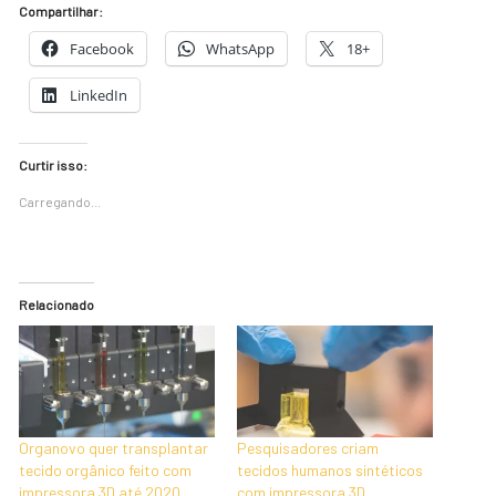
Compartilhar:
Facebook
WhatsApp
18+
LinkedIn
Curtir isso:
Carregando...
Relacionado
Organovo quer transplantar
Pesquisadores criam
tecido orgânico feito com
tecidos humanos sintéticos
impressora 3D até 2020
com impressora 3D