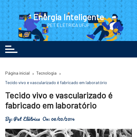
Ir
para
Energia Inteligente
o
PET ELÉTRICA UFJF
conteúdo
Página inicial
Tecnologia
Tecido vivo e vascularizado é fabricado em laboratório
Tecido vivo e vascularizado é
fabricado em laboratório
By:
Pet Elétrica
On:
06/03/2014