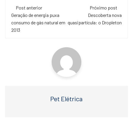
c
tt
at
Navegação
e
er
s
Post anterior
Próximo post
de
Geração de energia puxa
Descoberta nova
b
A
consumo de gás natural em
quasipartícula: o Dropleton
o
p
post
2013
o
p
k
Pet Elétrica