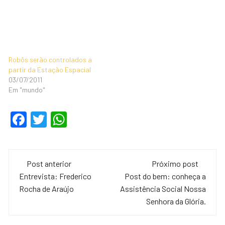
Robôs serão controlados a
partir da Estação Espacial
03/07/2011
Em "mundo"
F
T
W
a
wi
h
c
tt
at
Navegação
e
er
s
Post anterior
Próximo post
de
Entrevista: Frederico
Post do bem: conheça a
b
A
Rocha de Araújo
Assistência Social Nossa
o
p
post
Senhora da Glória.
o
p