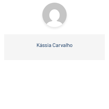
k
Kássia Carvalho