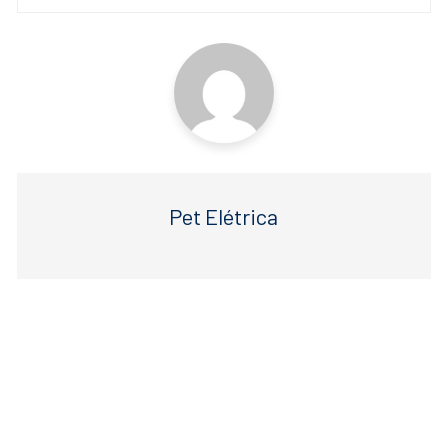
o
p
k
Pet Elétrica