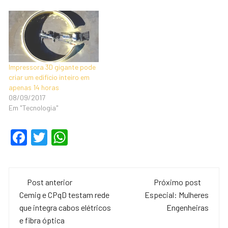
Impressora 3D gigante pode
criar um edifício inteiro em
apenas 14 horas
08/09/2017
Em "Tecnologia"
F
T
W
a
wi
h
c
tt
at
Navegação
e
er
s
Post anterior
Próximo post
de
Cemig e CPqD testam rede
Especial: Mulheres
b
A
que integra cabos elétricos
Engenheiras
o
p
post
e fibra óptica