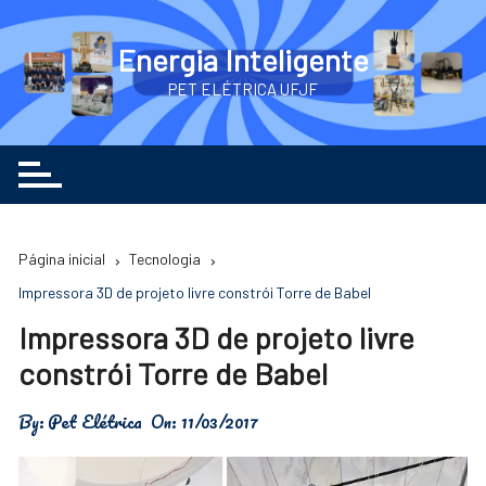
Ir
para
Energia Inteligente
o
PET ELÉTRICA UFJF
conteúdo
Página inicial
Tecnologia
Impressora 3D de projeto livre constrói Torre de Babel
Impressora 3D de projeto livre
constrói Torre de Babel
By:
Pet Elétrica
On:
11/03/2017