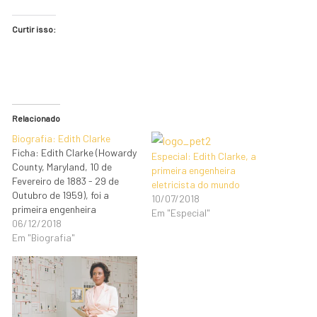
Curtir isso:
Relacionado
Biografia: Edith Clarke
Ficha: Edith Clarke (Howardy
Especial: Edith Clarke, a
County, Maryland, 10 de
primeira engenheira
Fevereiro de 1883 - 29 de
eletricista do mundo
Outubro de 1959), foi a
10/07/2018
primeira engenheira
Em "Especial"
eletricista mulher e a
06/12/2018
primeira professora mulher
Em "Biografia"
de engenharia elétrica a dar
aula na Universidade do
Texas, em Austin. Cursou
Enengenharia Elétrica na
Universidade de Vassar e