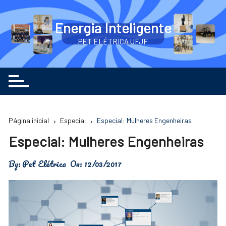
Ir
para
Energia Inteligente
o
PET ELÉTRICA UFJF
conteúdo
Página inicial
Especial
Especial: Mulheres Engenheiras
Especial: Mulheres Engenheiras
By:
Pet Elétrica
On:
12/03/2017