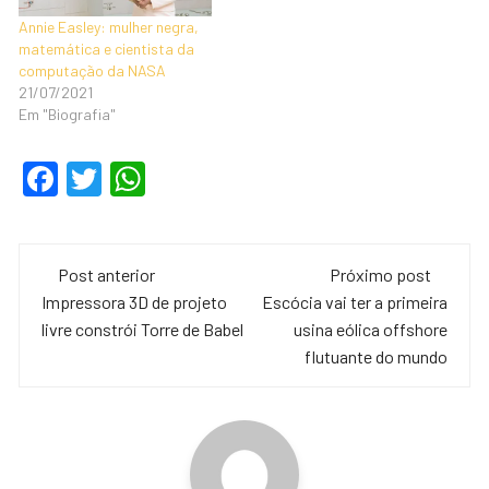
se especializou em…
Annie Easley: mulher negra,
matemática e cientista da
computação da NASA
21/07/2021
Em "Biografia"
F
T
W
a
wi
h
c
tt
at
Navegação
e
er
s
Post anterior
Próximo post
de
Impressora 3D de projeto
Escócia vai ter a primeira
b
A
livre constrói Torre de Babel
usina eólica offshore
o
p
post
flutuante do mundo
o
p
k