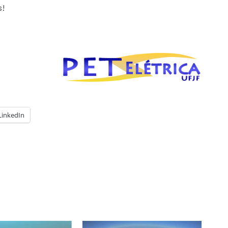
s!
LinkedIn