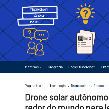
Ir
para
o
conteúdo
Matérias
Biografia
Como funciona?
Entr
Astronomia
Página inicial
Tecnologia
Drone solar autônomo da 
Educação
Drone solar autônomo 
Energia
redor do mundo para le