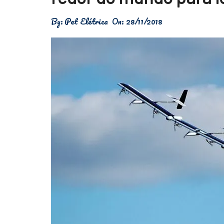
Física
By:
Pet Elétrica
On:
28/11/2018
Meio Ambiente
Saúde
Tecnologia