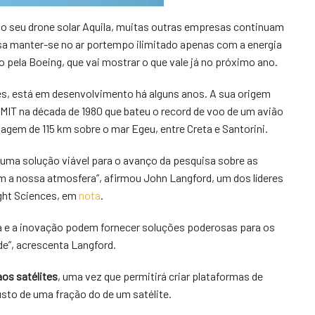
o seu drone solar Aquila, muitas outras empresas continuam
ossa manter-se no ar portempo ilimitado apenas com a energia
o pela Boeing, que vai mostrar o que vale já no próximo ano.
es, está em desenvolvimento há alguns anos. A sua origem
o MIT na década de 1980 que bateu o record de voo de um avião
agem de 115 km sobre o mar Egeu, entre Creta e Santorini.
e uma solução viável para o avanço da pesquisa sobre as
m a nossa atmosfera”, afirmou John Langford, um dos líderes
ight Sciences, em
nota
.
gia e a inovação podem fornecer soluções poderosas para os
”, acrescenta Langford.
aos satélites
, uma vez que permitirá criar plataformas de
sto de uma fração do de um satélite.