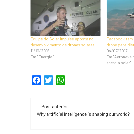
Equipe do Solar Impulse aposta no
Facebook tem 
desenvolvimento de drones solares
drone para dist
11/10/2016
04/07/2017
Em "Energia"
Em "Aeronave 
energia solar"
F
T
W
a
wi
h
c
tt
at
Navegação
e
er
s
Post anterior
de
Why artificial intelligence is shaping our world?
b
A
o
p
post