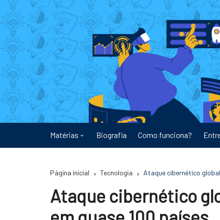
Ir
para
o
conteúdo
Matérias
Biografia
Como funciona?
Entr
Astronomia
Página inicial
Tecnologia
Ataque cibernético globa
Educação
Ataque cibernético gl
Energia
em quase 100 países