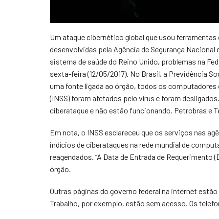
Um ataque cibernético global que usou ferramentas
desenvolvidas pela Agência de Segurança Nacional
sistema de saúde do Reino Unido, problemas na Fe
sexta-feira (12/05/2017). No Brasil, a Previdência S
uma fonte ligada ao órgão, todos os computadores d
(INSS) foram afetados pelo vírus e foram desligado
ciberataque e não estão funcionando. Petrobras e 
Em nota, o INSS esclareceu que os serviços nas agê
indícios de ciberataques na rede mundial de compu
reagendados. “A Data de Entrada de Requerimento (
órgão.
Outras páginas do governo federal na internet estão 
Trabalho, por exemplo, estão sem acesso. Os tel