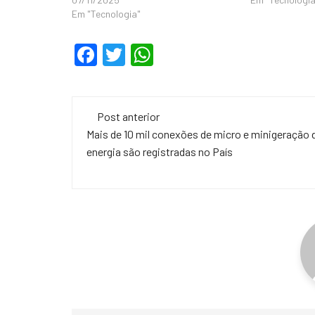
Em "Tecnologia"
F
T
W
a
wi
h
c
tt
at
Navegação
e
er
s
Post anterior
de
Mais de 10 mil conexões de micro e minigeração 
b
A
energia são registradas no País
o
p
post
o
p
k