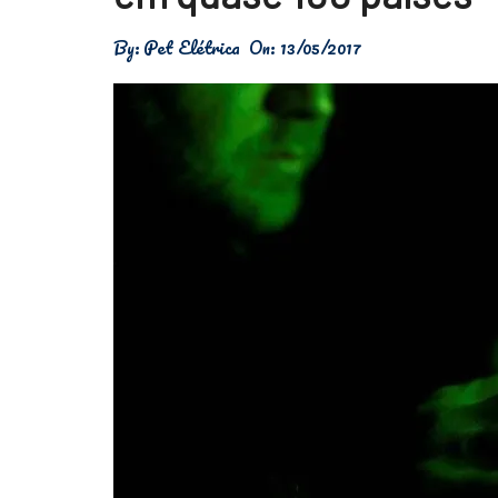
Física
By:
Pet Elétrica
On:
13/05/2017
Meio Ambiente
Saúde
Tecnologia