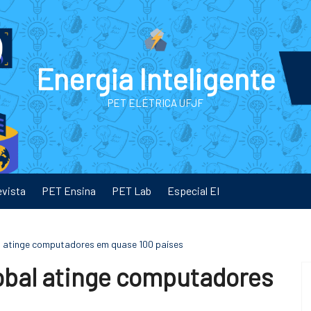
Energia Inteligente
PET ELÉTRICA UFJF
evista
PET Ensina
PET Lab
Especial EI
l atinge computadores em quase 100 países
obal atinge computadores